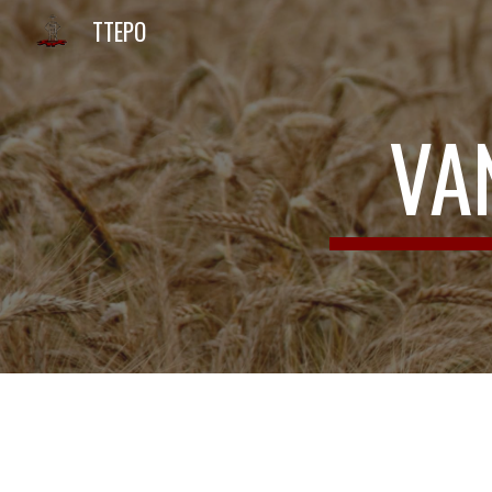
TTEPO
Sk
VA