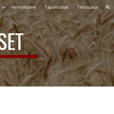
Kerhohuone
Tapahtumat
Tietosuoja
ion
SET